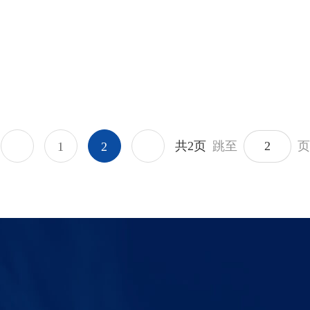
共2页
跳至
页
1
2